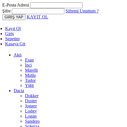
E-Posta Adresi
Şifre
Şifremi Unuttum ?
KAYIT OL
Kayıt Ol
Giriş
Sepetim
Kasaya Git
Akü
Esan
İnci
Marelli
Mutlu
Tudor
Yiğit
Dacia
Dokker
Duster
Jogger
Lodgy
Logan
Sandero
Solenza