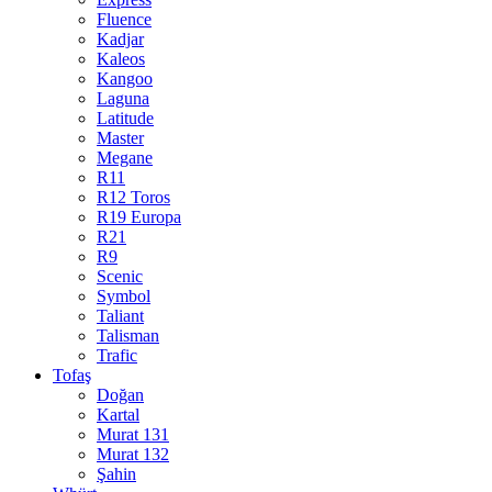
Fluence
Kadjar
Kaleos
Kangoo
Laguna
Latitude
Master
Megane
R11
R12 Toros
R19 Europa
R21
R9
Scenic
Symbol
Taliant
Talisman
Trafic
Tofaş
Doğan
Kartal
Murat 131
Murat 132
Şahin