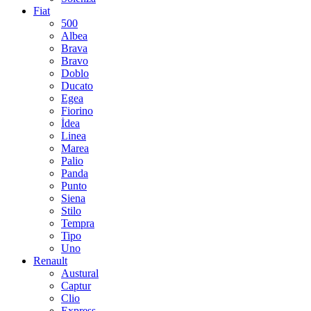
Fiat
500
Albea
Brava
Bravo
Doblo
Ducato
Egea
Fiorino
İdea
Linea
Marea
Palio
Panda
Punto
Siena
Stilo
Tempra
Tipo
Uno
Renault
Austural
Captur
Clio
Express