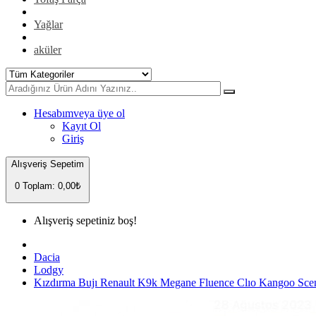
Yağlar
aküler
Hesabım
veya üye ol
Kayıt Ol
Giriş
Alışveriş Sepetim
0
Toplam: 0,00₺
Alışveriş sepetiniz boş!
Dacia
Lodgy
Kızdırma Bujı Renault K9k Megane Fluence Clıo Kangoo Sce