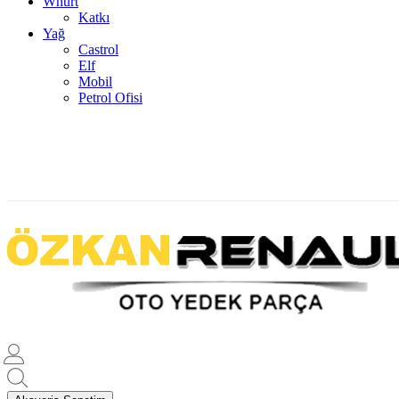
Whürt
Katkı
Yağ
Castrol
Elf
Mobil
Petrol Ofisi