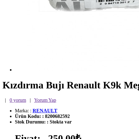
Kızdırma Bujı Renault K9k Meg
|
0 yorum
|
Yorum Yap
Marka:
:
RENAULT
Ürün Kodu:
:
8200682592
Stok Durumu:
:
Stokta var
Fiyat:
250,00₺