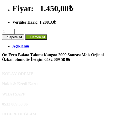
Fiyat:
1.450,00₺
Vergiler Hariç: 1.208,33₺
Sepete At
Hemen Al
Açıklama
Ön Fren Balata Takımı Kangoo 2009 Sonrası Mais Orjinal
Özkan otomotiv İletişim 0532 069 58 06
KOLAY ÖDEME
Nakit & Kredi Kartı
WHATSAPP
0532 069 58 06
İADE & DEĞİŞİM