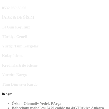
0532 069 58 06
İADE & DEĞİŞİM
14 Gün Koşulsuz
Türkiye Geneli
Yurtiçi Tüm Kargolar
Kolay ödeme
Kredi Kartı ile ödeme
Yurtdışı Kargo
Tüm Dünyaya Kargo
İletişim
Özkan Otomotiv Yedek PArça
Bahçekapı mahallesi 2479 cadde no 4/GTürkiye Ankara