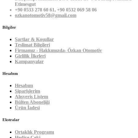
Etimesgut
+90 0533 278 60 61, +90 0532 069 58 06
ozkanotomotiv58@gmail.com
Bilgiler
Şartlar & Koşullar
Teslimat Bilgileri
Firmamız - Hakkımızda- Özkan Otomotiv
Gizlilik İlkeleri
Kampanyalar
Hesabım
Hesabım
Siparişlerim
Alışveriş Listem
Bülten Aboneliği
Ürün İadesi
Ekstralar
Ortaklık Programı
Hediye Çeki