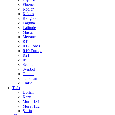
Fluence
Kadjar
Kaleos
Kangoo
Laguna
Latitude
Master
Megane
R11
R12 Toros
R19 Europa
R21
R9
Scenic
Symbol
Taliant
Talisman
Trafic
Tofaş
Doğan
Kartal
Murat 131
Murat 132
Şahin