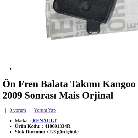
Ön Fren Balata Takımı Kangoo
2009 Sonrası Mais Orjinal
|
0 yorum
|
Yorum Yap
Marka:
:
RENAULT
Ürün Kodu:
:
410601334R
Stok Durumu:
:
2-3 gün içinde