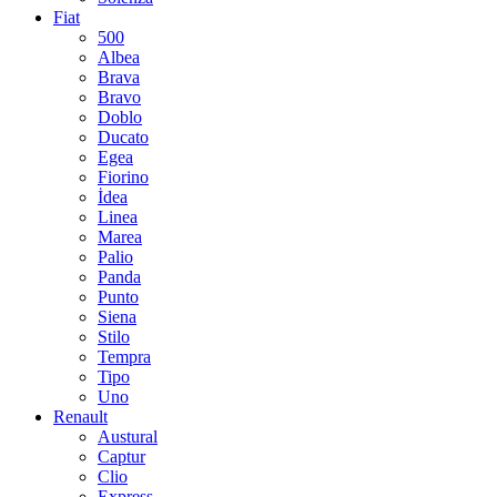
Fiat
500
Albea
Brava
Bravo
Doblo
Ducato
Egea
Fiorino
İdea
Linea
Marea
Palio
Panda
Punto
Siena
Stilo
Tempra
Tipo
Uno
Renault
Austural
Captur
Clio
Express