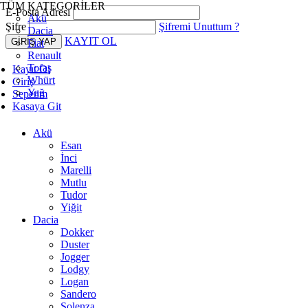
TÜM KATEGORİLER
E-Posta Adresi
Akü
Şifre
Şifremi Unuttum ?
Dacia
KAYIT OL
Fiat
Renault
Tofaş
Kayıt Ol
Whürt
Giriş
Yağ
Sepetim
Kasaya Git
Akü
Esan
İnci
Marelli
Mutlu
Tudor
Yiğit
Dacia
Dokker
Duster
Jogger
Lodgy
Logan
Sandero
Solenza