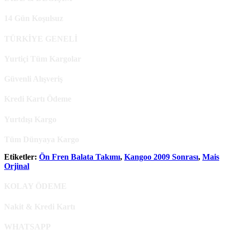
14 Gün Koşulsuz
TÜRKİYE GENELİ
Yurtiçi Tüm Kargolar
Güvenli Alışveriş
Kredi Kartı Ödeme
Yurtdışı Kargo
Tüm Dünyaya Kargo
Etiketler:
Ön Fren Balata Takımı
,
Kangoo 2009 Sonrası
,
Mais
Orjinal
KOLAY ÖDEME
Nakit & Kredi Kartı
WHATSAPP