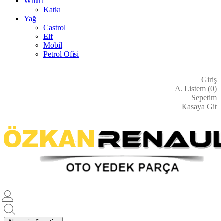
Whürt
Katkı
Yağ
Castrol
Elf
Mobil
Petrol Ofisi
Giriş
A. Listem (0)
Sepetim
Kasaya Git