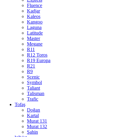
Fluence
Kadjar
Kaleos
Kangoo
Laguna
Latitude
Master
Megane
R11
R12 Toros
R19 Europa
R21
R9
Scenic
Symbol
Taliant
Talisman
Trafic
Tofaş
Doğan
Kartal
Murat 131
Murat 132
Şahin