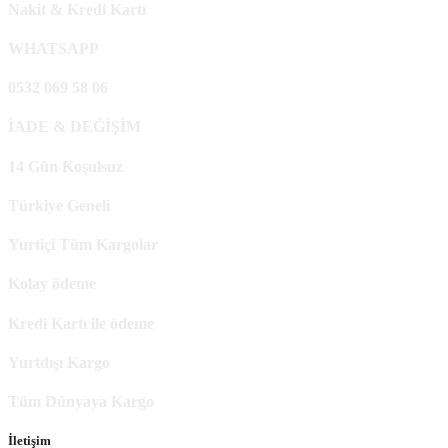
Nakit & Kredi Kartı
WHATSAPP
0532 069 58 06
İADE & DEĞİŞİM
14 Gün Koşulsuz
Türkiye Geneli
Yurtiçi Tüm Kargolar
Kolay ödeme
Kredi Kartı ile ödeme
Yurtdışı Kargo
Tüm Dünyaya Kargo
İletişim