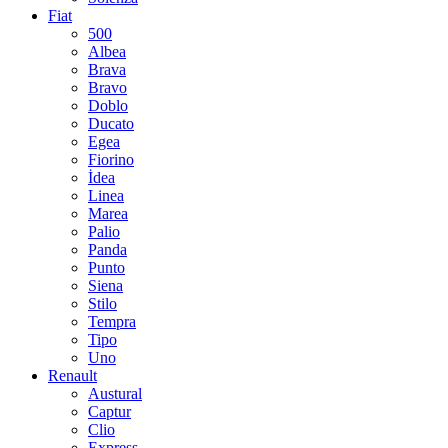
Fiat
500
Albea
Brava
Bravo
Doblo
Ducato
Egea
Fiorino
İdea
Linea
Marea
Palio
Panda
Punto
Siena
Stilo
Tempra
Tipo
Uno
Renault
Austural
Captur
Clio
Express