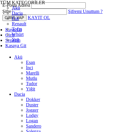
TÜM KATEGORİLER
E-Posta Adresi
Akü
Şifre
Şifremi Unuttum ?
Dacia
KAYIT OL
Fiat
Renault
Tofaş
Kayıt Ol
Whürt
Giriş
Yağ
Sepetim
Kasaya Git
Akü
Esan
İnci
Marelli
Mutlu
Tudor
Yiğit
Dacia
Dokker
Duster
Jogger
Lodgy
Logan
Sandero
Solenza