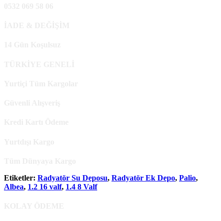
0532 069 58 06
İADE & DEĞİŞİM
14 Gün Koşulsuz
TÜRKİYE GENELİ
Yurtiçi Tüm Kargolar
Güvenli Alışveriş
Kredi Kartı Ödeme
Yurtdışı Kargo
Tüm Dünyaya Kargo
Etiketler:
Radyatör Su Deposu
,
Radyatör Ek Depo
,
Palio
,
Albea
,
1.2 16 valf
,
1.4 8 Valf
KOLAY ÖDEME