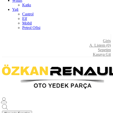
Whürt
Katkı
Yağ
Castrol
Elf
Mobil
Petrol Ofisi
Giriş
A. Listem (0)
Sepetim
Kasaya Git