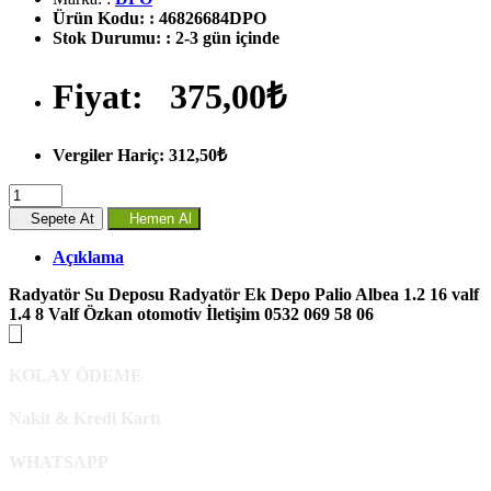
Ürün Kodu:
:
46826684DPO
Stok Durumu:
:
2-3 gün içinde
Fiyat:
375,00₺
Vergiler Hariç: 312,50₺
Sepete At
Hemen Al
Açıklama
Radyatör Su Deposu Radyatör Ek Depo Palio Albea 1.2 16 valf
1.4 8 Valf Özkan otomotiv İletişim 0532 069 58 06
KOLAY ÖDEME
Nakit & Kredi Kartı
WHATSAPP