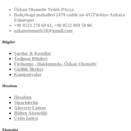
Özkan Otomotiv Yedek PArça
Bahçekapı mahallesi 2479 cadde no 4/GTürkiye Ankara
Etimesgut
+90 0533 278 60 61, +90 0532 069 58 06
ozkanotomotiv58@gmail.com
Bilgiler
Şartlar & Koşullar
Teslimat Bilgileri
Firmamız - Hakkımızda- Özkan Otomotiv
Gizlilik İlkeleri
Kampanyalar
Hesabım
Hesabım
Siparişlerim
Alışveriş Listem
Bülten Aboneliği
Ürün İadesi
Ekstralar